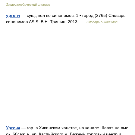
Энциклопедический словарь
ургенч
— сущ., кол во синонимов: 1 • город (2765) Словарь
синонимов ASIS. В.Н. Тришин. 2013 …
Словарь синонимов
Ургенч
— гор. в Хивинском ханстве, на канале Шават, на выс.
ок. 60саж. н. ур. Каспийского м. Важный торговый центр и