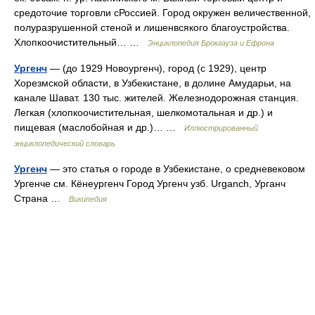
средоточие торговли сРоссией. Город окружен величественной,
полуразрушенной стеной и лишенвсякого благоустройства.
Хлопкоочистительный… …
Энциклопедия Брокгауза и Ефрона
Ургенч
— (до 1929 Новоургенч), город (с 1929), центр
Хорезмской области, в Узбекистане, в долине Амударьи, на
канале Шават. 130 тыс. жителей. Железнодорожная станция.
Легкая (хлопкоочистительная, шелкомотальная и др.) и
пищевая (маслобойная и др.)… …
Иллюстрированный
энциклопедический словарь
Ургенч
— это статья о городе в Узбекистане, о средневековом
Ургенче см. Кёнеургенч Город Ургенч узб. Urganch, Урганч
Страна …
Википедия