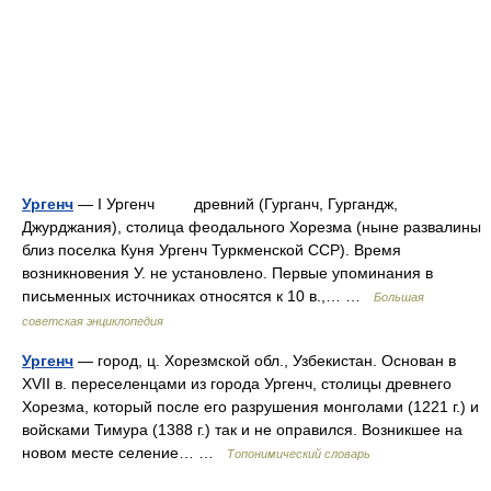
Ургенч
— I Ургенч древний (Гурганч, Гургандж,
Джурджания), столица феодального Хорезма (ныне развалины
близ поселка Куня Ургенч Туркменской ССР). Время
возникновения У. не установлено. Первые упоминания в
письменных источниках относятся к 10 в.,… …
Большая
советская энциклопедия
Ургенч
— город, ц. Хорезмской обл., Узбекистан. Основан в
XVII в. переселенцами из города Ургенч, столицы древнего
Хорезма, который после его разрушения монголами (1221 г.) и
войсками Тимура (1388 г.) так и не оправился. Возникшее на
новом месте селение… …
Топонимический словарь