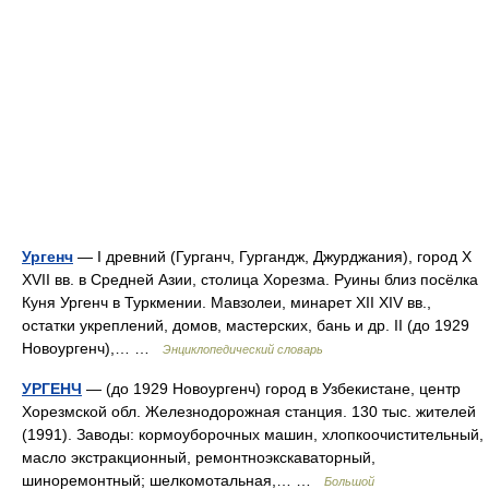
Ургенч
— I древний (Гурганч, Гургандж, Джурджания), город X
XVII вв. в Средней Азии, столица Хорезма. Руины близ посёлка
Куня Ургенч в Туркмении. Мавзолеи, минарет XII XIV вв.,
остатки укреплений, домов, мастерских, бань и др. II (до 1929
Новоургенч),… …
Энциклопедический словарь
УРГЕНЧ
— (до 1929 Новоургенч) город в Узбекистане, центр
Хорезмской обл. Железнодорожная станция. 130 тыс. жителей
(1991). Заводы: кормоуборочных машин, хлопкоочистительный,
масло экстракционный, ремонтноэкскаваторный,
шиноремонтный; шелкомотальная,… …
Большой