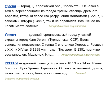
Ургенч
— город, ц. Хорезмской обл., Узбекистан. Основан в
XVII в. переселенцами из города Ургенч, столицы древнего
Хорезма, который после его разрушения монголами (1221 г.) и
войсками Тимура (1388 г.) так и не оправился. Возникшее на
новом месте селение… …
Географическая энциклопедия
Ургенч
— древний, средневековый город у южной
окраины город Куня Ургенч (Туркменская ССР). Время
основания неизвестно. С конца X в. столица Хорезма. Расцвет
в X XII и XIV вв. В 1388 уничтожен Тимуром. В 1391 частично
восстановлен. Мавзолеи: Иль… …
Художественная энциклопедия
УРГЕНЧ
— древний столица Хорезма в 10 13 и в 14 вв. Руины
близ пос. Куня Ургенч, Туркмения. Остатки укреплений, домов,
лавок, мастерских, бань, мавзолеев и др …
Большой
Энциклопедический словарь