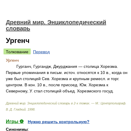
Древний мир. Энциклопедический
словарь
Ургенч
Толкование
Перевод
Ургенч
Гурганч, Гургандж, Джурджания — столица Хорезма.
Первые упоминания в письм. источ. относятся к 10 в., когда он
уже был столицей Сев. Хорезма и крупным ремесл. и торг.
центром. В кон. 10 в., после присоед. Юж. Хорезма к
Северному, У. стал столицей объед. Хорезмского госуд.
Древний мир. Энциклопедический словарь в 2-х томах. — М.: Центрполиграф
.
В. Д. Гладкий
.
1998
.
Игры ⚽
Нужно решить контрольную?
Синонимы
: